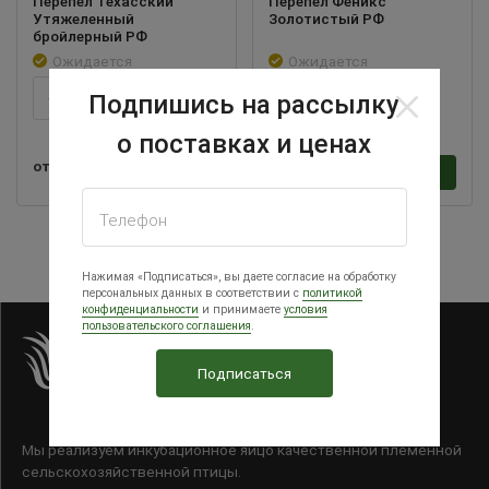
Перепел Техасский
Перепел Феникс
Утяжеленный
Золотистый РФ
бройлерный РФ
Ожидается
Ожидается
Подпишись на рассылку
-
+
-
+
о поставках и ценах
от 16
/шт
от 16
/шт
В корзину
В корзину
Телефон
Нажимая «Подписаться», вы даете согласие на обработку
персональных данных в соответствии с
политикой
конфиденциальности
и принимаете
условия
пользовательского соглашения
.
Мы реализуем инкубационное яйцо качественной племенной
сельскохозяйственной птицы.