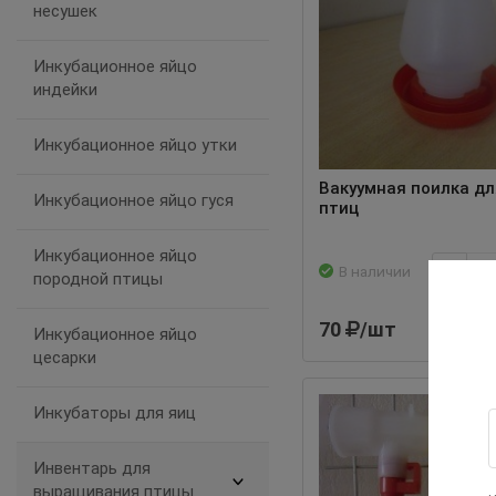
несушек
Инкубационное яйцо
индейки
Инкубационное яйцо утки
Вакуумная поилка дл
Инкубационное яйцо гуся
птиц
Инкубационное яйцо
В наличии
-
породной птицы
70
/шт
В 
Инкубационное яйцо
цесарки
Инкубаторы для яиц
Инвентарь для
выращивания птицы