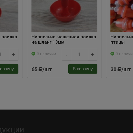
 поилка
Ниппельно-чашечная поилка
Ниппельн
на шланг 13мм
птицы
В наличии
В наличи
+
-
+
65
/шт
30
/шт
корзину
В корзину
дукции