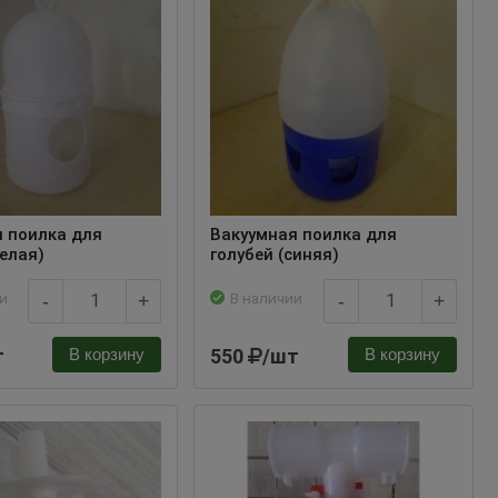
 поилка для
Вакуумная поилка для
белая)
голубей (синяя)
и
В наличии
-
+
-
+
т
550
/шт
В корзину
В корзину