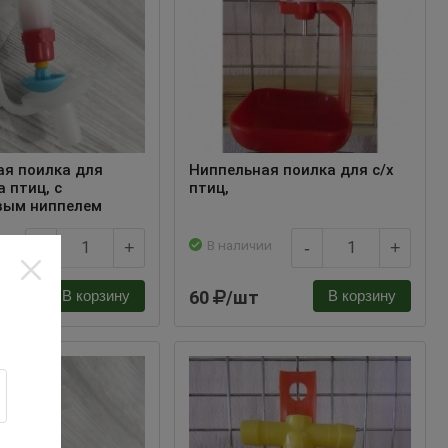
ая поилка для
Ниппельная поилка для с/х
 птиц, с
птиц,
вым ниппелем
и
В наличии
-
+
-
+
60
/шт
В корзину
В корзину