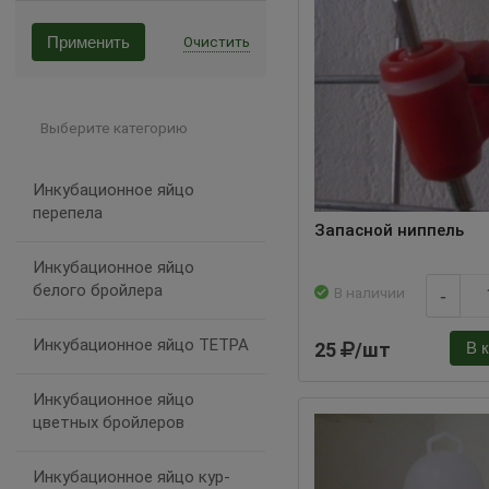
Применить
Очистить
Выберите категорию
Инкубационное яйцо
перепела
Запасной ниппель
Инкубационное яйцо
белого бройлера
В наличии
-
Инкубационное яйцо ТЕТРА
25
/шт
В 
Инкубационное яйцо
цветных бройлеров
Инкубационное яйцо кур-