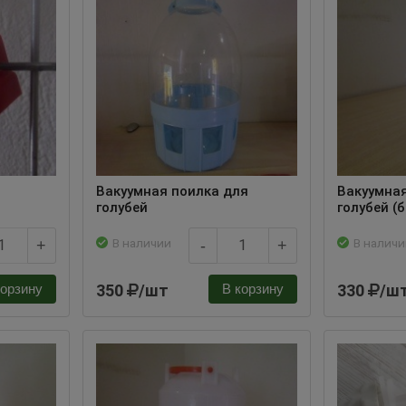
Вакуумная поилка для
Вакуумная
голубей
голубей (
В наличии
В наличи
+
-
+
350
/шт
330
/ш
корзину
В корзину