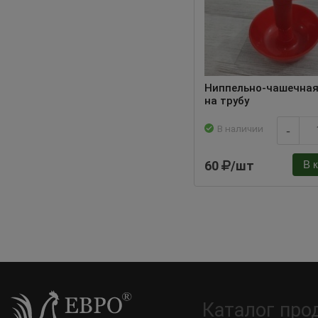
Ниппельно-чашечная
на трубу
В наличии
-
60
/шт
В 
Каталог про