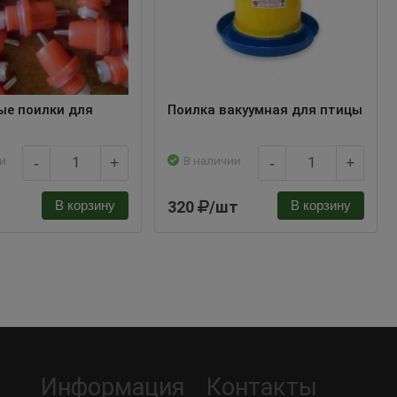
ые поилки для
Поилка вакуумная для птицы
и
В наличии
-
+
-
+
320
/шт
В корзину
В корзину
Информация
Контакты