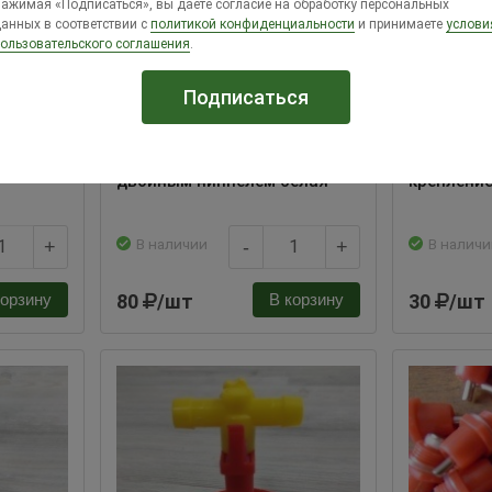
ажимая «Подписаться», вы даете согласие на обработку персональных
анных в соответствии с
политикой конфиденциальности
и принимаете
услови
ользовательского соглашения
.
Ниппельная поилка с
Ниппельна
двойным ниппелем белая
крепление
В наличии
В наличи
+
-
+
80
/шт
30
/шт
корзину
В корзину