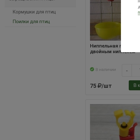
Н
д
Кормушки для птиц
п
Поилки для птиц
Ниппельная поилка с
двойным ниппелем
В наличии
-
75
/шт
В 