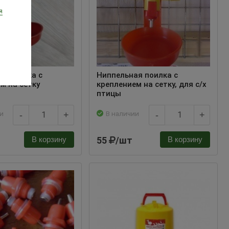
я
я поилка с
Ниппельная поилка с
м на сетку
креплением на сетку, для с/х
птицы
и
В наличии
-
+
-
+
55
/шт
В корзину
В корзину