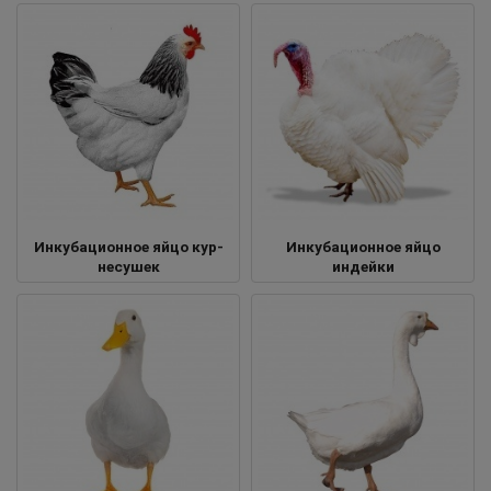
Инкубационное яйцо кур-
Инкубационное яйцо
несушек
индейки