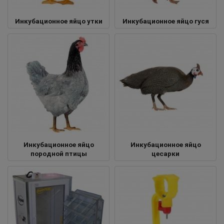
Инкубационное яйцо утки
Инкубационное яйцо гуся
Инкубационное яйцо
Инкубационное яйцо
породной птицы
цесарки