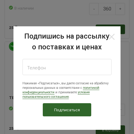
В наличии
-
+
25
/шт
В корзину
Подпишись на рассылку
о поставках и ценах
New
Телефон
Нажимая «Подписаться», вы даете согласие на обработку
персональных данных в соответствии с
политикой
конфиденциальности
и принимаете
условия
пользовательского соглашения
.
ТЕТРА Кантри (TETRA COUNTRY) Венгрия
В наличии
-
+
25
/шт
В корзину