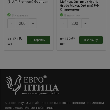
(B.U.T. Premium) Франция
Мейкер, Оптима (Hybrid
Grade Maker, Optima) РФ
Ставрополь
В наличии
В наличии
-
+
-
+
от 171
/
от 130
/
В корзину
В корзину
шт
шт
Мы реализуем инкубационное яйцо качественной племенной
сельскохозяйственной птицы.