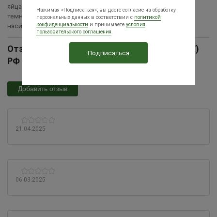
яйца. В среднем около 100 яиц светло-коричневого цвета с
Нажимая «Подписаться», вы даете согласие на обработку
темными вкраплениями, массой до 90 г. Инстинкт
персональных данных в соответствии с
политикой
конфиденциальности
и принимаете
условия
насиживания развит хорошо.
пользовательского соглашения
.
Отзывы Индейка Белая широкогрудая (БШГ)
РФ Ставрополь
Добавить отзыв
21.04.2025
06.03.2025