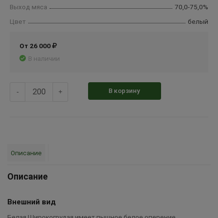
Выход мяса
70,0-75,0%
Цвет
белый
От 26 000
В наличии
В корзину
-
+
Описание
Описание
Внешний вид
Белая Широкогрудая имеет пышное белое оперение,