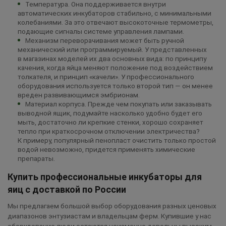
Температура. Она поддерживается внутри
автоматических инкубаторов стабильно, с минимальными
колебаниями. За это отвечают высокоточные термометры,
подающие сигналы системе управления лампами.
Механизм переворачивания может быть ручной
механический или программируемый. У представленных
в магазинах моделей их два основных вида: по принципу
качения, когда яйца меняют положение под воздействием
толкателя, и принцип «качели». У профессионального
оборудования используется только второй тип — он менее
вреден развивающимся эмбрионам.
Материал корпуса. Прежде чем покупать или заказывать
выводной ящик, подумайте насколько удобно будет его
мыть, достаточно ли крепкие стенки, хорошо сохраняет
тепло при краткосрочном отключении электричества?
К примеру, популярный пенопласт очистить только простой
водой невозможно, придется применять химические
препараты.
Купить профессиональные инкубаторы для
яиц с доставкой по России
Мы предлагаем большой выбор оборудования разных ценовых
диапазонов энтузиастам и владельцам ферм. Купившие у нас
оборудование люди остаются неизменно довольны высоким