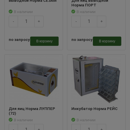
Выводной Норма СЕЗАМ
Для яиц выводной
Норма ПОРТ
В наличии
В наличии
-
+
-
+
по запросу
по запросу
В корзину
В корзину
Для яиц Норма ЛУППЕР
Инкубатор Норма РЕЙС
(72)
В наличии
В наличии
-
+
-
+