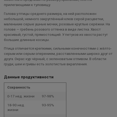
прилегающими к туловищу.
Голова у птицы среднего размера, на ней расположен
небольшой, немного закруглённый клюв серой расцветки,
маленькие серые ушные мочки, розовые круглые серёжки. На
голове — гребень розового оттенка в виде листка. Хвост
красивый, густой, прямостоящий. У петухов из хвоста растут
большие длинные косицы.
Птица отличается крепкими, сильными конечностями с жёлто-
серым или серым оперением, расставленными широко друг от
друга. Окрас кур чёрный, с зеленоватым отливом. В области
груди, шеи и гривы есть золотистые вкрапления.
Данные продуктивности
Сохранность
0-17 нед. жизни
97-98%
18-90 нед.
93-95%
жизни