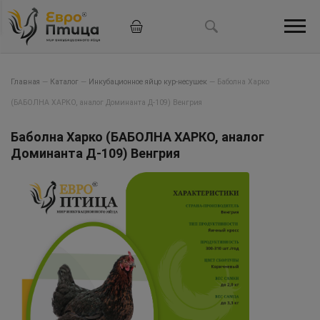
Главная
—
Каталог
—
Инкубационное яйцо кур-несушек
—
Баболна Харко
(БАБОЛНА ХАРКО, аналог Доминанта Д-109) Венгрия
Баболна Харко (БАБОЛНА ХАРКО, аналог
Доминанта Д-109) Венгрия
Hit