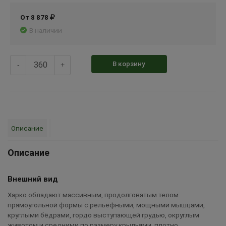
От 8 878
В наличии
В корзину
-
+
Описание
Описание
Внешний вид
Харко обладают массивным, продолговатым телом
прямоугольной формы с рельефными, мощными мышцами,
круглыми бёдрами, гордо выступающей грудью, округлым
животом и средними по размеру крыльями, плотно