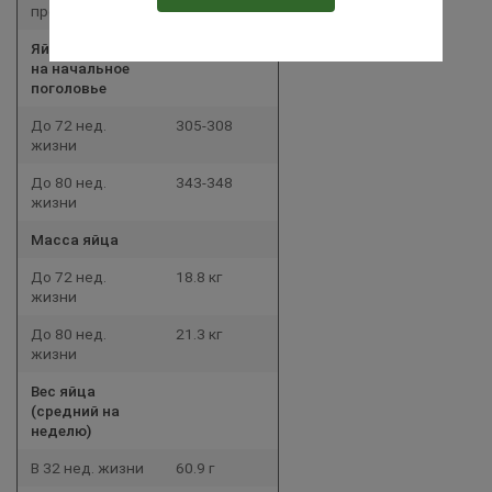
продуктивности
Яйценоскость
на начальное
поголовье
До 72 нед.
305-308
жизни
До 80 нед.
343-348
жизни
Масса яйца
До 72 нед.
18.8 кг
жизни
До 80 нед.
21.3 кг
жизни
Вес яйца
(средний на
неделю)
В 32 нед. жизни
60.9 г