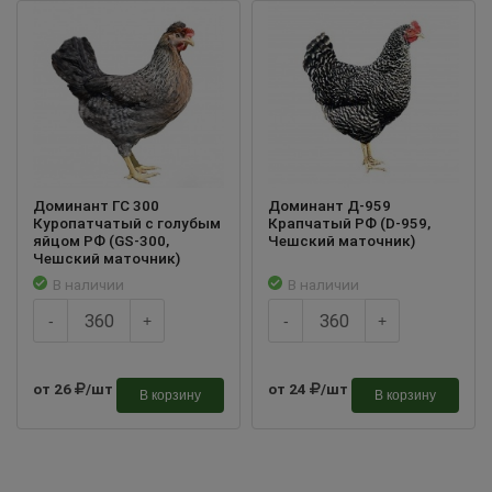
Доминант ГС 300
Доминант Д-959
Куропатчатый с голубым
Крапчатый РФ (D-959,
яйцом РФ (GS-300,
Чешский маточник)
Чешский маточник)
В наличии
В наличии
-
+
-
+
от 26
/шт
от 24
/шт
В корзину
В корзину