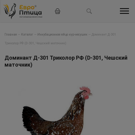
Главная
—
Каталог
—
Инкубационное яйцо кур-несушек
—
Доминант Д-301
Триколор РФ (D-301, Чешский маточник)
Доминант Д-301 Триколор РФ (D-301, Чешский
маточник)