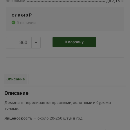
Вес самки
до 2,15 кг
От 8 640
В наличии
В корзину
-
+
Описание
Описание
Доминант переливается красными, золотыми и бурыми
тонами.
Яйценоскость
— около 20-250 штук в год.