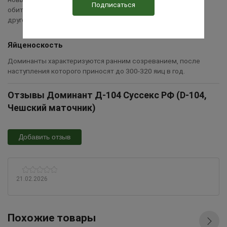
обитателями курятника, поэтому их можно не отделять от
другой домашней птицы.
Яйценоскость
Доминанты характеризуются ранним созреванием, после
наступления которого приносят до 300-320 яиц в год.
Отзывы Доминант Д-104 Суссекс РФ (D-104,
Чешский маточник)
Добавить отзыв
21.02.2026
Похожие товары