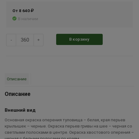
От 8 640
В наличии
В корзину
-
+
Описание
Описание
Внешний вид
Основная окраска оперения туловища – белая, края перьев
крылышек – черные. Окраска перьев гривы на шее – черная со
светлыми полосками в центре. Окраска хвостового оперения –
черная с белыми полосами по краям.