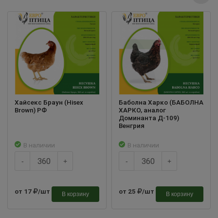
Хайсекс Браун (Hisex
Баболна Харко (БАБОЛНА
Brown) РФ
ХАРКО, аналог
Доминанта Д-109)
Венгрия
В наличии
В наличии
-
+
-
+
от 17
/шт
от 25
/шт
В корзину
В корзину