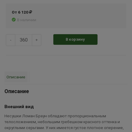
От 6 120
В наличии
В корзину
-
+
Описание
Описание
Внешний вид
Несушки Ломан Браун обладают пропорциональным
телосложением, небольшим гребешком красного оттенка и
округлыми серьгами. У них имеется густое плотное оперение,