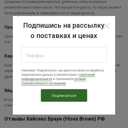
средние по размерам крылья, длинные лапы и хорошо
развитая хвостовая часть. Что касается цвета, то окрас может
быть различным, в зависимости от вида кросса.
Подпишись на рассылку
Продуктивность
о поставках и ценах
Средний вес курочек – от 1,7 до 2,2 кг, а у петушков в пределах
3 кг.
Телефон
Характер птицы
Еще одним достоинством Доминантов считается спокойный
характер. Птиц сложно назвать агрессивными. Это большая
Нажимая «Подписаться», вы даете согласие на обработку
персональных данных в соответствии с
политикой
удача для фермеров.
конфиденциальности
и принимаете
условия
пользовательского соглашения
.
Яйценоскость
В год кросс несушки Ломан Браун дают до 325 яиц, что
считается высоким показателем.
Отзывы Хайсекс Браун (Hisex Brown) РФ