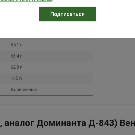
20.2 кг
23.0 кг
61.8 г
65.1 г
66.4 г
62.8 г
>35 N
Коричневый
 аналог Доминанта Д-843) Ве