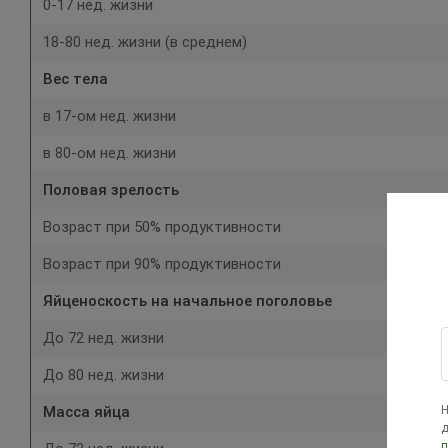
0-17 нед. жизни
18-80 нед. жизни (в среднем)
Вес тела
в 17-ом нед. жизни
в 80-ом нед. жизни
Половая зрелость
Возраст при 50% продуктивности
Возраст при 90% продуктивности
Яйценоскость на начальное поголовье
До 72 нед. жизни
До 80 нед. жизни
Масса яйца
Н
д
п