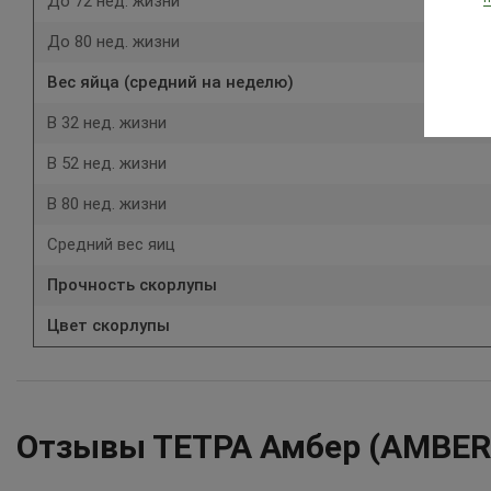
До 72 нед. жизни
До 80 нед. жизни
Вес яйца (средний на неделю)
В 32 нед. жизни
В 52 нед. жизни
В 80 нед. жизни
Средний вес яиц
Прочность скорлупы
Цвет скорлупы
Отзывы ТЕТРА Амбер (AMBER,