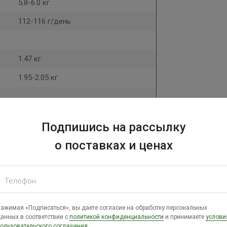
5.8-6.0 кг
112-116 г/день
1.47 кг
1.95-2.05 кг
143-145 дней
Подпишись на рассылку
163-165 дней
о поставках и ценах
308-312
Телефон
348-352
ажимая «Подписаться», вы даете согласие на обработку персональных
анных в соответствии с
политикой конфиденциальности
и принимаете
услови
ользовательского соглашения
.