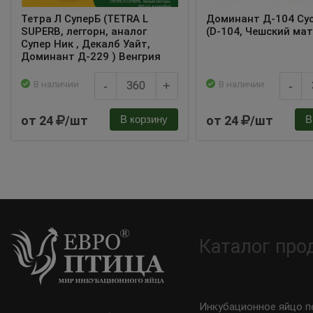
Тетра Л СуперБ (TETRA L
Доминант Д-104 Су
SUPERB, леггорн, аналог
(D-104, Чешский ма
Супер Ник , Декалб Уайт,
Доминант Д-229 ) Венгрия
В наличии
В наличии
-
+
-
от 24
/шт
от 24
/шт
В корзину
В
Каталог про
Инкубационное яйцо п