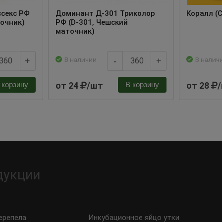
ссекс РФ
Доминант Д-301 Триколор
Коралл (C
точник)
РФ (D-301, Чешский
маточник)
В наличии
В налич
+
-
+
от 24
/шт
от 28
 корзину
В корзину
дукции
ерепела
Инкубационное яйцо утки