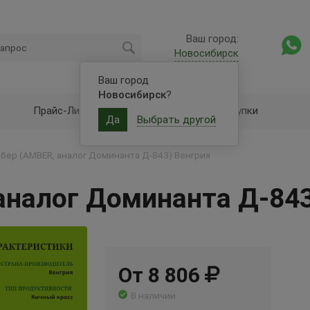
Ваш город:
Новосибирск
Ваш город
Новосибирск
?
Прайс-Лист
Оптовые закупки
Да
Выбрать другой
бер (AMBER, аналог Доминанта Д-843) Венгрия
аналог Доминанта Д-843
От 8 806
В наличии