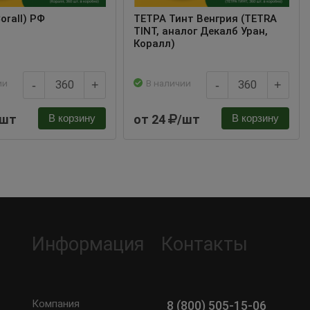
orall) РФ
ТЕТРА Тинт Венгрия (TETRA
TINT, аналог Декалб Уран,
Коралл)
ии
В наличии
-
+
-
+
/шт
от 24
/шт
В корзину
В корзину
Информация
Контакты
Компания
8 (800) 505-15-06