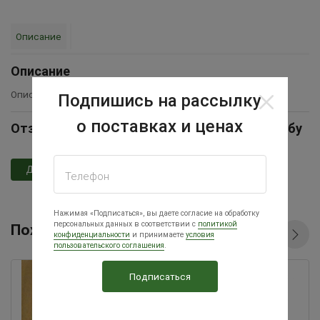
Описание
Описание
Описание товара временно отсутствует
Подпишись на рассылку
о поставках и ценах
Отзывы Ниппельно-чашечная поилка на трубу
Добавить отзыв
Телефон
Нажимая «Подписаться», вы даете согласие на обработку
персональных данных в соответствии с
политикой
Похожие товары
конфиденциальности
и принимаете
условия
пользовательского соглашения
.