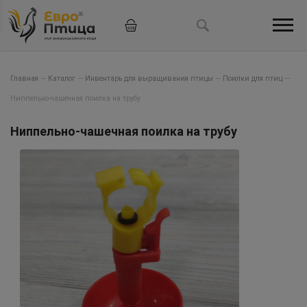
Главная
—
Каталог
—
Инвентарь для выращивания птицы
—
Поилки для птиц
—
Ниппельно-чашечная поилка на трубу
Ниппельно-чашечная поилка на трубу