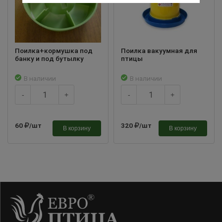
Поилка+кормушка под
Поилка вакуумная для
банку и под бутылку
птицы
В наличии
В наличии
-
+
-
+
60
/шт
320
/шт
В корзину
В корзину