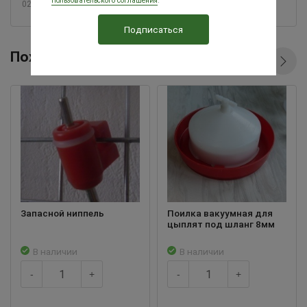
пользовательского соглашения
.
02.03.2023
Похожие товары
Запасной ниппель
Поилка вакуумная для
цыплят под шланг 8мм
В наличии
В наличии
-
+
-
+