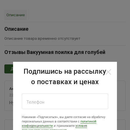
Описание
Описание
Описание товара временно отсутствует
Отзывы Вакуумная поилка для голубей
Добавить отзыв
Подпишись на рассылку
о поставках и ценах
Акмал
22.03.2025
Телефон
Нужна поилка
Нажимая «Подписаться», вы даете согласие на обработку
персональных данных в соответствии с
политикой
конфиденциальности
и принимаете
условия