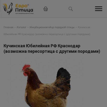
Главная
—
Каталог
—
Инкубационное яйцо породной птицы
—
Кучинская
Юбилейная РФ Краснодар (возможна пересортица с другими породами)
Кучинская Юбилейная РФ Краснодар
(возможна пересортица с другими породами)