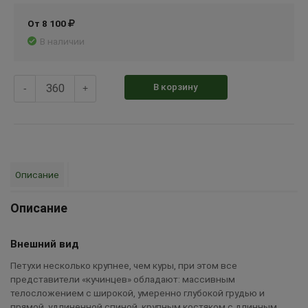
От 8 100
В наличии
В корзину
-
+
Описание
Описание
Внешний вид
Петухи несколько крупнее, чем куры, при этом все
представители «кучинцев» обладают: массивным
телосложением с широкой, умеренно глубокой грудью и
прямой, удлиненной спиной, крупным костяком с длинным