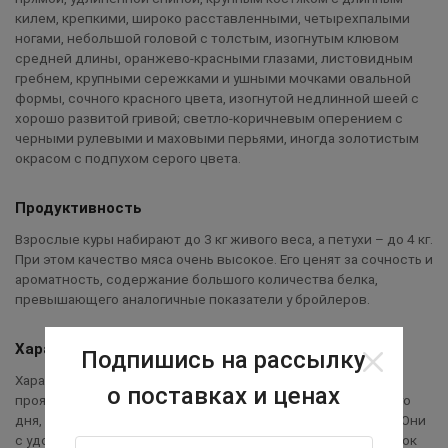
килем, крепкими, широко расставленными, четырехпалыми
ногами, небольшой головой с толстым, изогнутым клювом
средней длины, оранжево-красными глазами, листовидным
гребнем, крупными сережками и ушными мочками овальной
формы, сочного красного цвета, изогнутой недлинной шеей с
хорошо развитой гривой; светло-коричневым оперением с
черными рулевыми и маховыми перьями, иногда золотистым
окрасом с подпухом серого цвета.
Продуктивность
Взрослые куры набирают до 3 кг живого веса, а петухи – до 4 кг.
При этом качество мяса очень высокое. Его ценят за сочность и
ароматность, содержание большого количества белка,
превышающего аналогичные показатели у бройлеров.
Характер птицы
Подпишись на рассылку
Характер кучинских кур и петухов вполне сносный. Птицы
о поставках и ценах
проявляют здоровую активность в течение всего светового
дня, отличаются любознательностью и непоседливостью. Они
с удовольствием осваивают предложенную им для прогулок