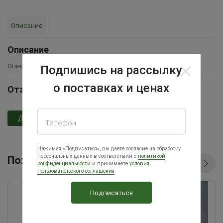
Описание
Описание
Описание товара временно отсутствует
Подпишись на рассылку
о поставках и ценах
Отзывы Кормушка для цыплят 30 см
Добавить отзыв
Телефон
Нажимая «Подписаться», вы даете согласие на обработку
персональных данных в соответствии с
политикой
Похожие товары
конфиденциальности
и принимаете
условия
пользовательского соглашения
.