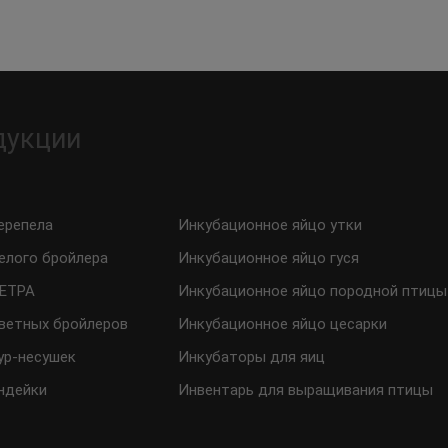
дукции
ерепела
Инкубационное яйцо утки
елого бройлера
Инкубационное яйцо гуся
ТЕТРА
Инкубационное яйцо породной птицы
ветных бройлеров
Инкубационное яйцо цесарки
ур-несушек
Инкубаторы для яиц
ндейки
Инвентарь для выращивания птицы