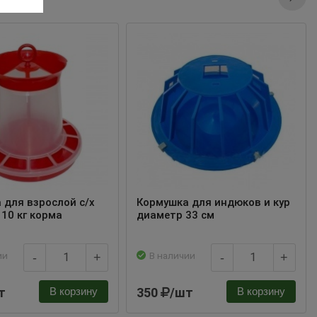
 для взрослой с/х
Кормушка для индюков и кур
 10 кг корма
диаметр 33 см
ии
В наличии
-
+
-
+
т
350
/шт
В корзину
В корзину