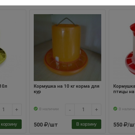
10л
Кормушка на 10 кг корма для
Кормушка
кур
птицы на
В наличии
В налич
+
-
+
500
/шт
550
/ш
 корзину
В корзину