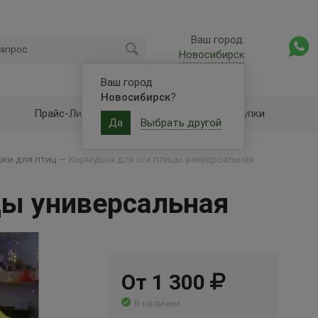
Ваш город:
Новосибирск
Ваш город
Новосибирск
?
Прайс-Лист
Оптовые закупки
Да
Выбрать другой
ки для птиц
—
Кормушка для с/х птицы универсальная
цы универсальная
От 1 300
В наличии