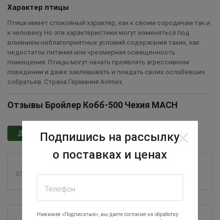
Характер птицы
Птица имеет спокойный характер, как к своим сородичам так и
к человеку. Но эти характеристики могут изменяться под
влиянием неблагоприятных условий содержания таких, как
недостаток питания или чрезмерная освещенность
помещения. Птицы могут начать проявлять агрессивном
поведении и даже заклевывать и поедать своих ослабевших
собратьев. Страна Германия Avimex.
Отзывы Бройлер Кобб-500 Чехия MACH
Добавить отзыв
Подпишись на рассылку
о поставках и ценах
07.08.2025
Телефон
Нажимая «Подписаться», вы даете согласие на обработку