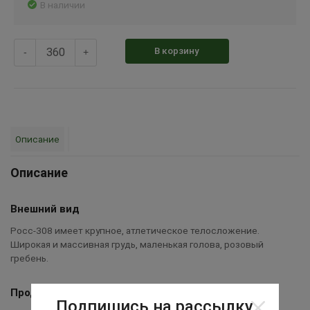
В наличии
В корзину
-
+
Описание
Описание
Внешний вид
Росс-308 имеет крупное, атлетическое телосложение.
Широкая и массивная грудь, маленькая голова, розовый
гребень.
Продуктивность
Подпишись на рассылку