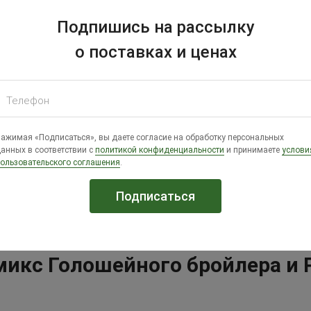
Подпишись на рассылку
 к еде, мясо и яйца данной породы высоко ценятся на рынке. П
о поставках и ценах
Телефон
ажимая «Подписаться», вы даете согласие на обработку персональных
анных в соответствии с
политикой конфиденциальности
и принимаете
услови
ользовательского соглашения
.
ляет примерно 60 г. В течение года несушка может принести 1
микс Голошейного бройлера и 