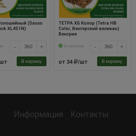
Голошейный (Sasso
ТЕТРА ХБ Колор (Tetra HB
eck XL451N)
Color, Венгерский великан)
Венгрия
ии
В наличии
-
+
-
+
/шт
от 34
/шт
В корзину
В корзину
Информация
Контакты