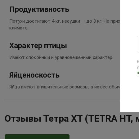
Продуктивность
Петухи достигают 4 кг, несушки — до 3 кг. Не прихотливы
климата.
Характер птицы
Имеют спокойный и уравновешенный характер.
Н
д
п
Яйценоскость
Яйца имеют внушительные размеры, а их вес обычно состав
Отзывы Тетра ХТ (TETRA HT, 