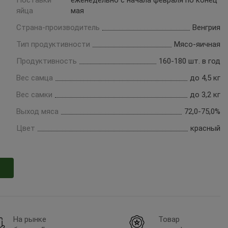
Поставки
еженедельно с начала февраля по конец
яйца
мая
Страна-производитель
Венгрия
Тип продуктивности
Мясо-яичная
Продуктивность
160-180 шт. в год
Вес самца
до 4,5 кг
Вес самки
до 3,2 кг
Выход мяса
72,0-75,0%
Цвет
красный
На рынке
Товар