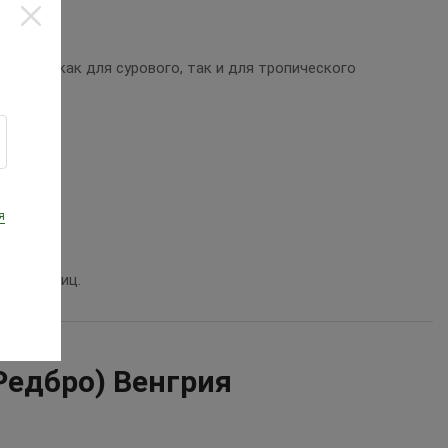
одойдет как для сурового, так и для тропического
я
50-180 яиц.
Редбро) Венгрия