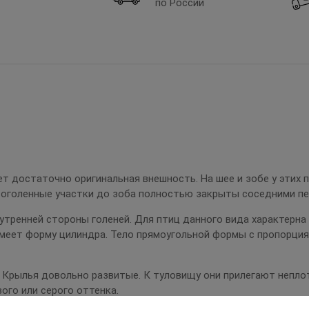
по России
т достаточно оригинальная внешность. На шее и зобе у этих 
 оголенные участки до зоба полностью закрыты соседними пе
утренней стороны голеней. Для птиц данного вида характерна
меет форму цилиндра. Тело прямоугольной формы с пропорциям
Крылья довольно развитые. К туловищу они прилегают неплотн
ого или серого оттенка.