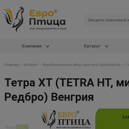
Компания
Каталог
Главная
—
Каталог
—
Инкубационное яйцо цветных бройлеров
—
Т
Тетра ХТ (TETRA HT, м
Редбро) Венгрия