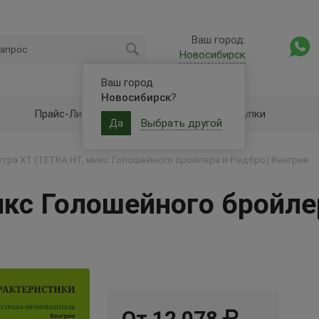
Ваш город:
Новосибирск
Ваш город
Новосибирск
?
Прайс-Лист
Оптовые закупки
Да
Выбрать другой
етра ХТ (TETRA HT, микс Голошейного бройлера и Редбро) Венгрия
икс Голошейного бройле
От 12 078