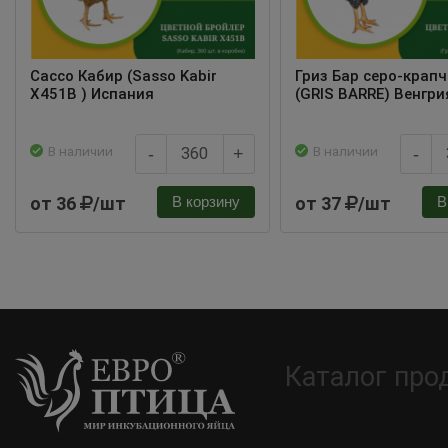
Сассо Кабир (Sasso Kabir
Гриз Бар серо-крап
X451B ) Испания
(GRIS BARRE) Венгри
В наличии
В наличии
-
+
-
от 36
/шт
от 37
/шт
В корзину
В
Каталог про