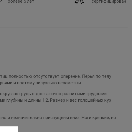
болеее 5 лет
сертифицирован
птиц полностью отсутствует оперение. Перья по телу
рьями и поэтому визуально незаметны.
 округлая грудь с достаточно развитыми грудными
и глубины и длины 1:2. Размер и вес голошейных кур
о и незначительно приспущены вниз. Ноги крепкие, но