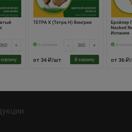
чатый
ТЕТРА Х (Тетра Н) Венгрия
Бройлер 
я
Nacked N
Испания
В наличии
В налич
+
-
+
от 34
/шт
от 36
 корзину
В корзину
дукции