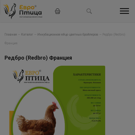
Главная
—
Каталог
—
Инкубационное яйцо цветных бройлеров
—
Редбро (Redbro)
Франция
Редбро (Redbro) Франция