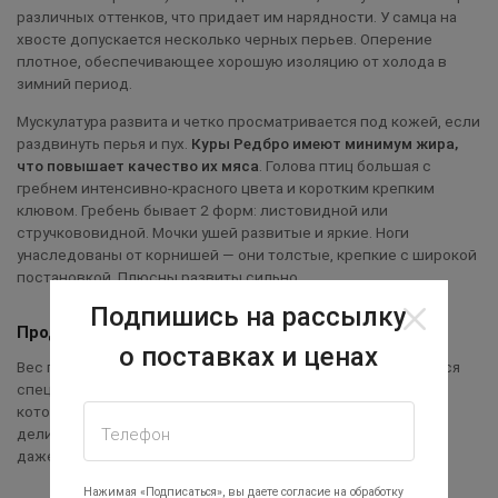
различных оттенков, что придает им нарядности. У самца на
хвосте допускается несколько черных перьев. Оперение
плотное, обеспечивающее хорошую изоляцию от холода в
зимний период.
Мускулатура развита и четко просматривается под кожей, если
раздвинуть перья и пух.
Куры Редбро имеют минимум жира,
что повышает качество их мяса
.
Голова птиц большая с
гребнем интенсивно-красного цвета и коротким крепким
клювом. Гребень бывает 2 форм: листовидной или
стручкововидной. Мочки ушей развитые и яркие. Ноги
унаследованы от корнишей — они толстые, крепкие с широкой
постановкой. Плюсны развиты сильно.
Подпишись на рассылку
Продуктивность
о поставках и ценах
Вес петуха 5 кг, а курицы 4,5 кг. Для набора веса не требуется
специальный корм, и питомцы растут на обычном рационе,
который для заводчика материально выгоден. Вкус мяса
деликатесный. Оно нежное и постное, от чего включается
Телефон
даже в диетическое питание.
Нажимая «Подписаться», вы даете согласие на обработку