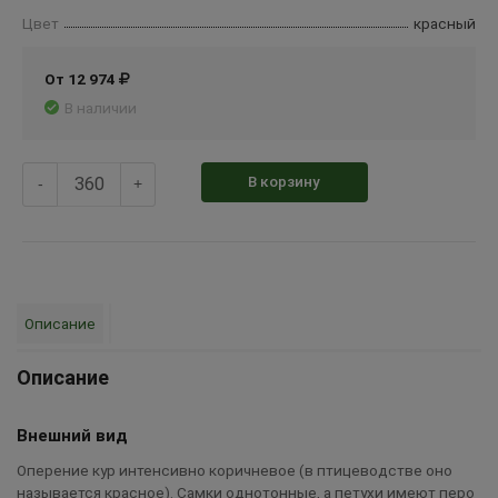
Цвет
красный
От 12 974
В наличии
В корзину
-
+
Описание
Описание
Внешний вид
Оперение кур интенсивно коричневое (в птицеводстве оно
называется красное). Самки однотонные, а петухи имеют перо