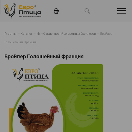
Главная
—
Каталог
—
Инкубационное яйцо цветных бройлеров
—
Бройлер
Голошейный Франция
Бройлер Голошейный Франция