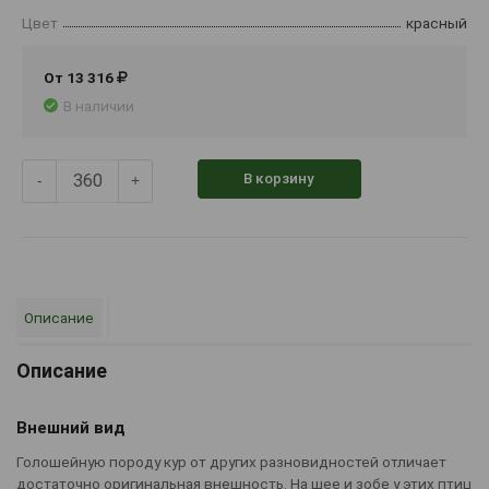
Цвет
красный
От 13 316
В наличии
В корзину
-
+
Описание
Описание
Внешний вид
Голошейную породу кур от других разновидностей отличает
достаточно оригинальная внешность. На шее и зобе у этих птиц