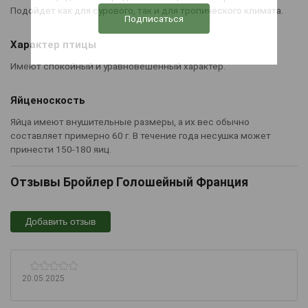
Подойдет как для сурового, так и для тропического климата.
Характер птицы
Имеют спокойный и уравновешенный характер.
Яйценоскость
Яйца имеют внушительные размеры, а их вес обычно
составляет примерно 60 г. В течение года несушка может
принести 150-180 яиц.
Отзывы Бройлер Голошейный Франция
Добавить отзыв
20.05.2025