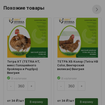
Похожие товары
Тетра ХТ (TETRA HT,
ТЕТРА ХБ Колор (Tetra HB
микс Голошейного
Color, Венгерский
бройлера и Редбро)
великан) Венгрия
Венгрия
В наличии
В наличии
-
+
-
+
от 34
/шт
от 34
/шт
В корзину
В корзину