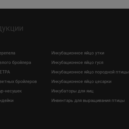
дукции
ерепела
Инкубационное яйцо утки
елого бройлера
Инкубационное яйцо гуся
ТЕТРА
Инкубационное яйцо породной птицы
ветных бройлеров
Инкубационное яйцо цесарки
ур-несушек
Инкубаторы для яиц
ндейки
Инвентарь для выращивания птицы