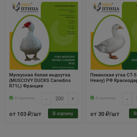
Мускусная белая индоутка
Пекинская утка СТ-5 
(MUSCOVY DUCKS Canedins
Heavy) РФ Краснода
R71L) Франция
В наличии
В наличии
-
+
-
от 103
/шт
от 30
/шт
В корзину
В