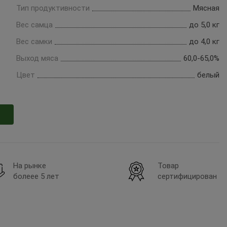
Тип продуктивности
Мясная
Вес самца
до 5,0 кг
Вес самки
до 4,0 кг
Выход мяса
60,0-65,0%
Цвет
белый
На рынке
Товар
болеее 5 лет
сертифицирован