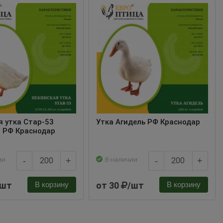
я утка Стар-53
Утка Агидель РФ Краснодар
) РФ Краснодар
ии
В наличии
-
+
-
+
/шт
от 30
/шт
В корзину
В корзину