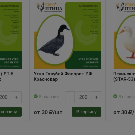
( ST-5
Утка Голубой Фаворит РФ
Пекинска
р
Краснодар
(STAR-53
В наличии
В налич
+
-
+
от 30
/шт
от 30
 корзину
В корзину