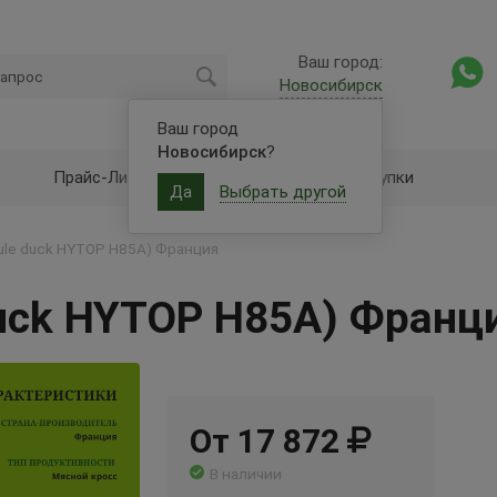
Ваш город:
Новосибирск
Ваш город
Новосибирск
?
Прайс-Лист
Оптовые закупки
Да
Выбрать другой
ule duck HYTOP H85A) Франция
uck HYTOP H85A) Франц
От 17 872
В наличии