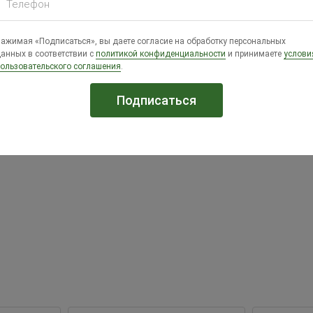
Телефон
текает она циклами, которые длятся по пять месяцев через ка
ажимая «Подписаться», вы даете согласие на обработку персональных
ысоким качеством. Эти утки более продуктивны в том смысле, 
анных в соответствии с
политикой конфиденциальности
и принимаете
услови
ользовательского соглашения
.
duck HYTOP H85A) Франция