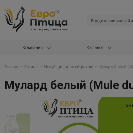
Компания
Каталог
Главная
—
Каталог
—
Инкубационное яйцо утки
—
Мулард белый (M
Мулард белый (Mule d