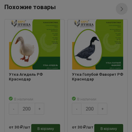
Похожие товары
Утка Агидель РФ
Утка Голубой Фаворит РФ
Краснодар
Краснодар
В наличии
В наличии
-
+
-
+
от 30
/шт
от 30
/шт
В корзину
В корзину