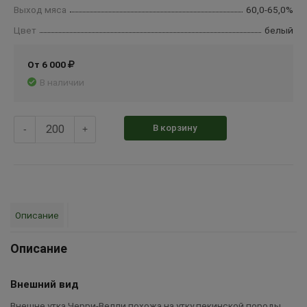
Выход мяса
60,0-65,0%
Цвет
белый
От 6 000
В наличии
В корзину
-
+
Описание
Описание
Внешний вид
Внешне утка Черри-Велли похожа на утку пекинской породы.