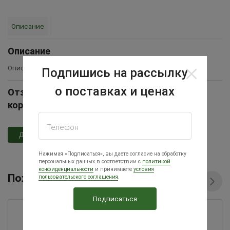
Описание
Описание
Описание товара временно отсутствует
Подпишись на рассылку
о поставках и ценах
Отзывы Кормушка для с/х птицы на 2,5 кг
корма
Телефон
Добавить отзыв
Нажимая «Подписаться», вы даете согласие на обработку
персональных данных в соответствии с
политикой
конфиденциальности
и принимаете
условия
Похожие товары
пользовательского соглашения
.