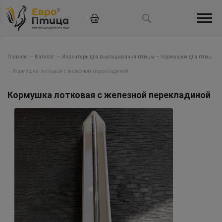
Главная
—
Каталог
—
Инвентарь для выращивания птицы
—
Кормушки для птиц
—
Кормушка лотковая с железной перекладиной
Кормушка лотковая с железной перекладиной