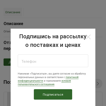
Описание
Описание
Описание товара временно отсутствует
Подпишись на рассылку
Отзывы Кормушка лотковая с железной
о поставках и ценах
перекладиной
Телефон
Добавить отзыв
Нажимая «Подписаться», вы даете согласие на обработку
персональных данных в соответствии с
политикой
конфиденциальности
и принимаете
условия
Похожие товары
пользовательского соглашения
.