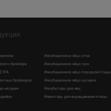
дукции
ерепела
Инкубационное яйцо утки
елого бройлера
Инкубационное яйцо гуся
ТЕТРА
Инкубационное яйцо породной птицы
ветных бройлеров
Инкубационное яйцо цесарки
ур-несушек
Инкубаторы для яиц
ндейки
Инвентарь для выращивания птицы