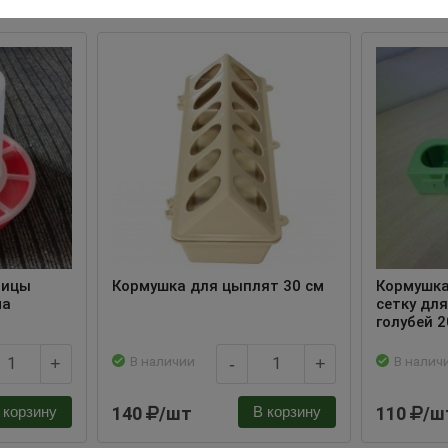
тицы
Кормушка для цыплят 30 см
Кормушка
ма
сетку для
голубей 2
В наличии
В налич
+
-
+
140
/шт
110
/ш
 корзину
В корзину