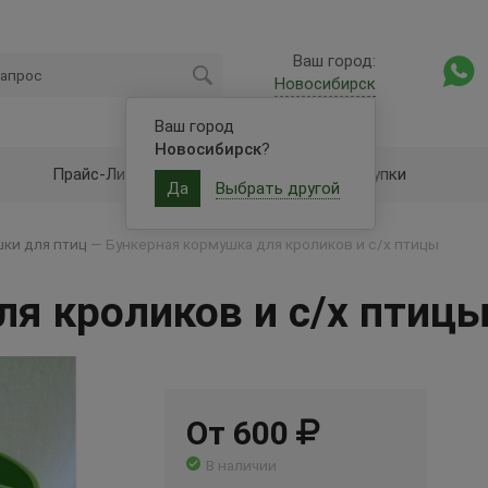
Ваш город:
Новосибирск
Ваш город
Новосибирск
?
Прайс-Лист
Оптовые закупки
Да
Выбрать другой
ки для птиц
—
Бункерная кормушка для кроликов и с/х птицы
я кроликов и с/х птиц
От 600
В наличии