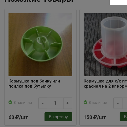
Кормушка под банку или
Кормушка для с/х п
поилка под бутылку
красная на 2 кг кор
В наличии
В наличии
-
+
-
60
/шт
150
/шт
В корзину
В