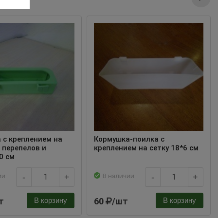
 с креплением на
Кормушка-поилка с
 перепелов и
креплением на сетку 18*6 см
0 см
ии
В наличии
-
+
-
+
т
60
/шт
В корзину
В корзину