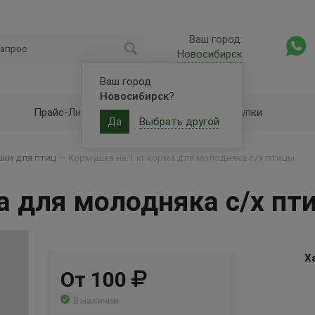
Ваш город:
Новосибирск
Ваш город
Новосибирск
?
Прайс-Лист
Оптовые закупки
Да
Выбрать другой
ки для птиц
—
Кормушка на 1 кг корма для молодняка с/х птицы
а для молодняка с/х пт
Х
От 100
В наличии