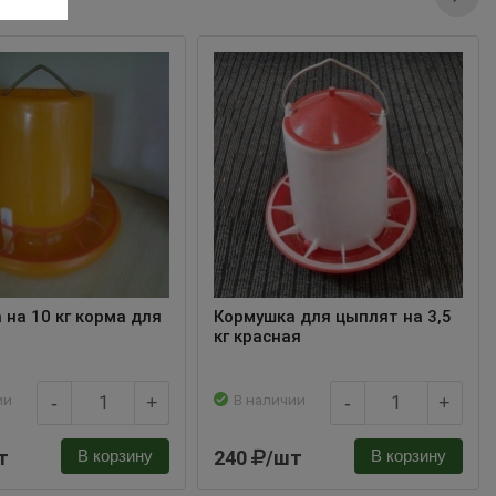
 на 10 кг корма для
Кормушка для цыплят на 3,5
кг красная
ии
В наличии
-
+
-
+
т
240
/шт
В корзину
В корзину