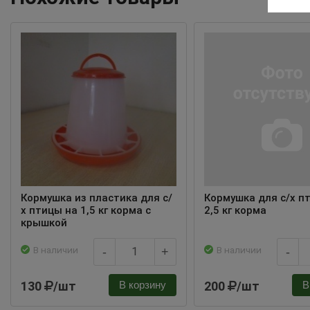
Кормушка из пластика для с/
Кормушка для с/х п
х птицы на 1,5 кг корма с
2,5 кг корма
крышкой
В наличии
В наличии
-
+
-
130
/шт
200
/шт
В корзину
В