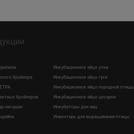
дукции
ерепела
Инкубационное яйцо утки
елого бройлера
Инкубационное яйцо гуся
ТЕТРА
Инкубационное яйцо породной птицы
ветных бройлеров
Инкубационное яйцо цесарки
ур-несушек
Инкубаторы для яиц
ндейки
Инвентарь для выращивания птицы