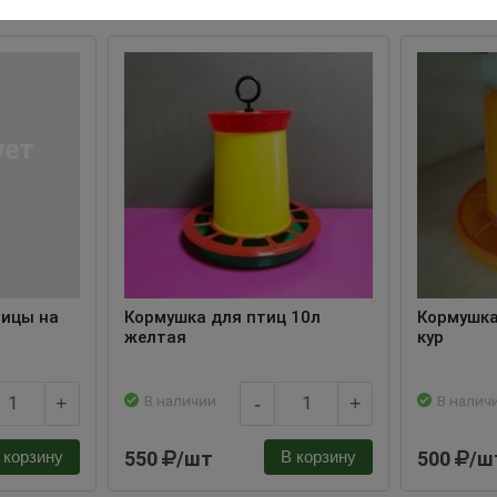
тицы на
Кормушка для птиц 10л
Кормушка
желтая
кур
В наличии
В налич
+
-
+
550
/шт
500
/ш
 корзину
В корзину